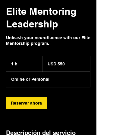
Elite Mentoring
Leadership
Unleash your neurofluence with our Elite
Mentorship program.
550
dólares
1 h
1
USD 550
estadounidenses
Online or Personal
Reservar ahora
Descripción del servicio