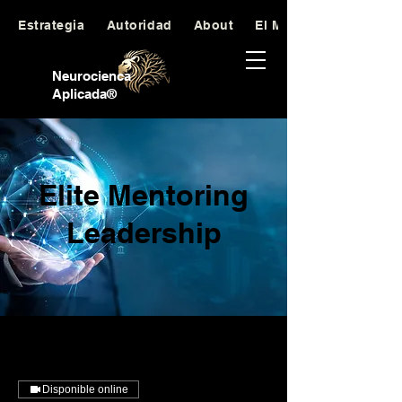
Estrategia
Autoridad
About
El Manifiesto
Neurocienca
Aplicada®
Elite Mentoring
Leadership
Disponible online