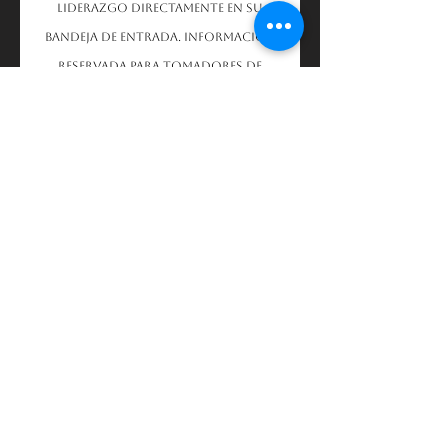
liderazgo directamente en su
bandeja de entrada. Información
reservada para tomadores de
decisiones.
Nombre
Apellido
Correo Electronico
Estoy de acuerdo con los
terminos y condiciones: