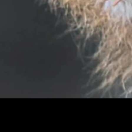
Horario y ubi
31 may 2024, 7:00 p.m. – 
Quito, E4-142, Marieta De 
Acerca del ev
www.buenplan.com.ec/eve