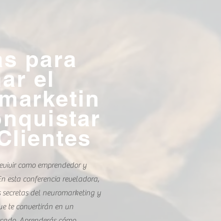
terior
as para
or,
ar el
marketin
onquistar
Clientes
revivir como emprendedor y
n esta conferencia reveladora,
 secretas del neuromarketing y
que te convertirán en un
rcado. Aprenderás cómo