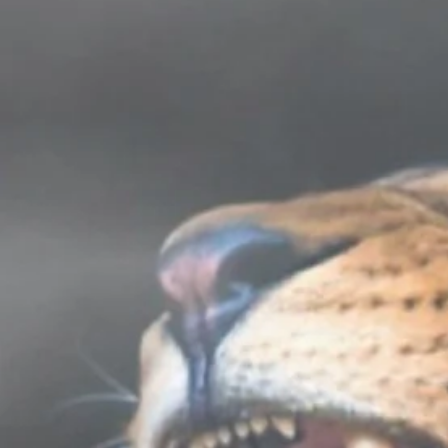
Despi
Co