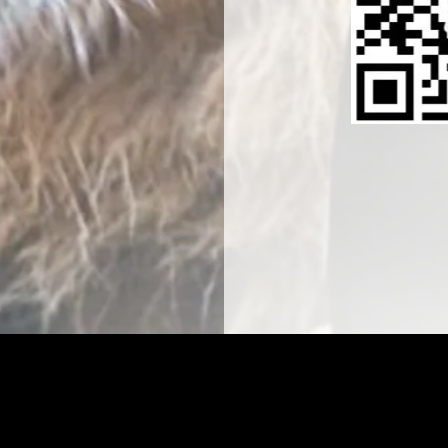
cación
11:00 p.m. GMT-5
Veintimilla y Fco. Pizarro, Quito 170516, Ecuador
ento
nt/networking-ecuador