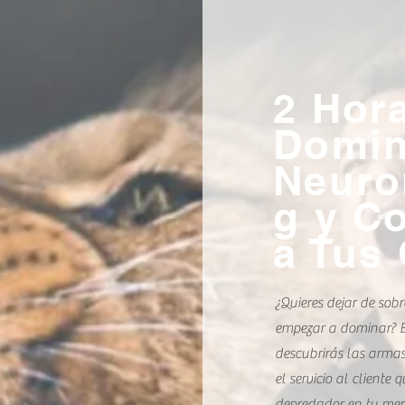
erta Tu Leon In
vie 31 de may
  |  
Quito
2 Hor
nferencia magistral dentro del marco de Networking Ecuad
Domin
Negocios y Empresas en Quito Ecuador
Neuro
g y C
Registration is closed
a Tus 
See other events
¿Quieres dejar de sob
empezar a dominar? E
descubrirás las armas
el servicio al cliente 
depredador en tu me