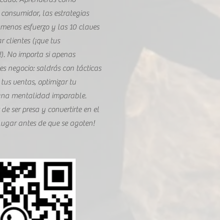
consumidor, las estrategias
menos esfuerzo y las 10 claves
ar clientes (¡que tus
). No importa si apenas
es negocio: saldrás con tácticas
tus ventas, optimizar tu
 una mentalidad imparable.
 de ser presa y convertirte en el
lugar antes de que se agoten!